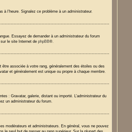
pas à l’heure. Signalez ce problème à un administrateur.
re langue. Essayez de demander à un administrateur du forum
 sur le site Internet de
phpBB
®.
t être associée à votre rang, généralement des étoiles ou des
avatar et généralement est unique ou propre à chaque membre.
ntes : Gravatar, galerie, distant ou importé. L’administrateur du
ctez un administrateur du forum.
 les modérateurs et administrateurs. En général, vous ne pouvez
ns le seul but de passer au rang supérieur. Sur la plupart des