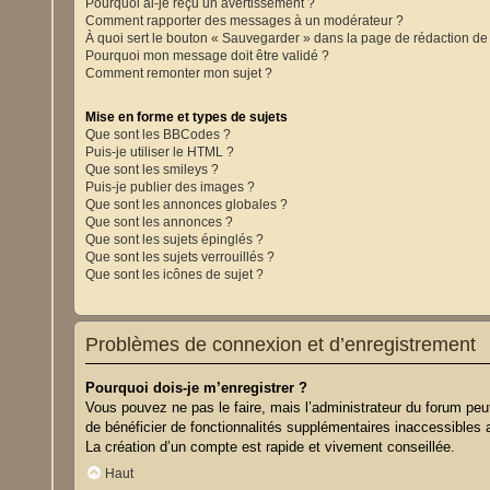
Pourquoi ai-je reçu un avertissement ?
Comment rapporter des messages à un modérateur ?
À quoi sert le bouton « Sauvegarder » dans la page de rédaction d
Pourquoi mon message doit être validé ?
Comment remonter mon sujet ?
Mise en forme et types de sujets
Que sont les BBCodes ?
Puis-je utiliser le HTML ?
Que sont les smileys ?
Puis-je publier des images ?
Que sont les annonces globales ?
Que sont les annonces ?
Que sont les sujets épinglés ?
Que sont les sujets verrouillés ?
Que sont les icônes de sujet ?
Problèmes de connexion et d’enregistrement
Pourquoi dois-je m’enregistrer ?
Vous pouvez ne pas le faire, mais l’administrateur du forum peut
de bénéficier de fonctionnalités supplémentaires inaccessibles 
La création d’un compte est rapide et vivement conseillée.
Haut