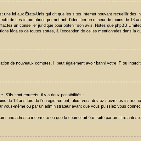
t une loi aux États-Unis qui dit que les sites Internet pouvant recueillir des
llecte de ces informations permettant d’identifier un mineur de moins de 13 an
ntactez un conseiller juridique pour obtenir son avis. Notez que phpBB Limited
stions légales de toutes sortes, à l’exception de celles mentionnées dans la q
réation de nouveaux comptes. Il peut également avoir banni votre IP ou interdit
. S’ils sont corrects, il y a deux possibilités :
ins de 13 ans lors de l’enregistrement, alors vous devrez suivre les instruct
ar vous-même ou par un administrateur avant que vous puissiez vous connecter
ni une adresse incorrecte ou que le courriel ait été traité par un filtre anti-s