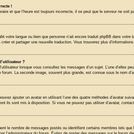
recte !
ire et que l’heure est toujours incorrecte, il se peut que le serveur ne soit 
nstallé votre langue ou bien que personne n’ait encore traduit phpBB dans vot
 à créer et partager une nouvelle traduction. Vous trouverez plus d’informations
utilisateur ?
utilisateur lorsque vous consultez les messages d’un sujet. L’une d’elles peu
le forum. La seconde image, souvent plus grande, est connue sous le nom d’
 pouvez ajouter un avatar en utilisant l’une des quatre méthodes d’avatar suiva
ont ils sont mis à disposition. Si vous ne pouvez pas utiliser d’avatar, conta
iquent le nombre de messages postés ou identifient certains membres tels que
ré par l’administrateur du forum. Évitez de poster des messages sur le forum da