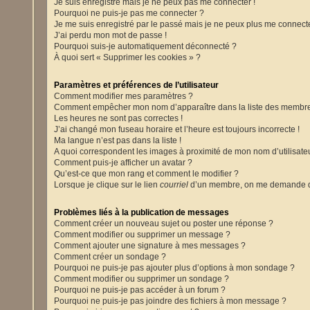
Je suis enregistré mais je ne peux pas me connecter !
Pourquoi ne puis-je pas me connecter ?
Je me suis enregistré par le passé mais je ne peux plus me connecte
J’ai perdu mon mot de passe !
Pourquoi suis-je automatiquement déconnecté ?
À quoi sert « Supprimer les cookies » ?
Paramètres et préférences de l’utilisateur
Comment modifier mes paramètres ?
Comment empêcher mon nom d’apparaître dans la liste des membr
Les heures ne sont pas correctes !
J’ai changé mon fuseau horaire et l’heure est toujours incorrecte !
Ma langue n’est pas dans la liste !
A quoi correspondent les images à proximité de mon nom d’utilisate
Comment puis-je afficher un avatar ?
Qu’est-ce que mon rang et comment le modifier ?
Lorsque je clique sur le lien
courriel
d’un membre, on me demande d
Problèmes liés à la publication de messages
Comment créer un nouveau sujet ou poster une réponse ?
Comment modifier ou supprimer un message ?
Comment ajouter une signature à mes messages ?
Comment créer un sondage ?
Pourquoi ne puis-je pas ajouter plus d’options à mon sondage ?
Comment modifier ou supprimer un sondage ?
Pourquoi ne puis-je pas accéder à un forum ?
Pourquoi ne puis-je pas joindre des fichiers à mon message ?