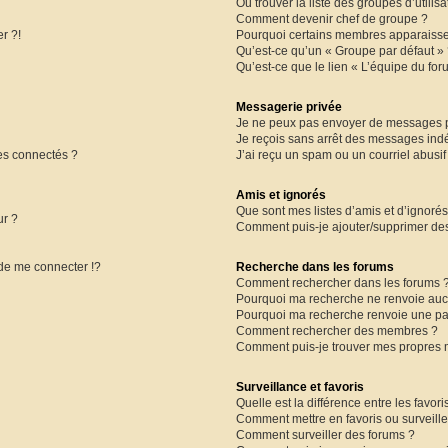
Où trouver la liste des groupes d’utilis
Comment devenir chef de groupe ?
r ?!
Pourquoi certains membres apparaissen
Qu’est-ce qu’un « Groupe par défaut »
Qu’est-ce que le lien « L’équipe du for
Messagerie privée
Je ne peux pas envoyer de messages p
Je reçois sans arrêt des messages indé
es connectés ?
J’ai reçu un spam ou un courriel abusi
Amis et ignorés
Que sont mes listes d’amis et d’ignorés
ur ?
Comment puis-je ajouter/supprimer des 
e me connecter !?
Recherche dans les forums
Comment rechercher dans les forums 
Pourquoi ma recherche ne renvoie aucu
Pourquoi ma recherche renvoie une pa
Comment rechercher des membres ?
Comment puis-je trouver mes propres 
Surveillance et favoris
Quelle est la différence entre les favori
Comment mettre en favoris ou surveille
Comment surveiller des forums ?