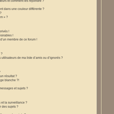
ateurs et comment les rejoindre ?
t dans une couleur différente ?
 ?
um » ?
rivés !
sirables !
f d’un membre de ce forum !
 ?
utilisateurs de ma liste d’amis ou d’ignorés ?
?
n résultat ?
ge blanche ?!
messages et sujets ?
s et la surveillance ?
r des sujets ?