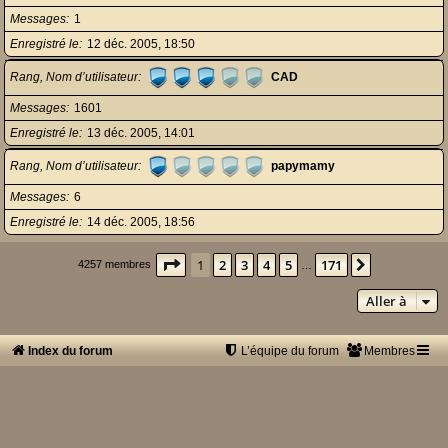
Messages
1
Enregistré le
12 déc. 2005, 18:50
Rang, Nom d’utilisateur
CAD
Messages
1601
Enregistré le
13 déc. 2005, 14:01
Rang, Nom d’utilisateur
papymamy
Messages
6
Enregistré le
14 déc. 2005, 18:56
Page
1
sur
171
1
2
3
4
5
171
Suivante
4257 membres
…
Aller à
Index du forum
L’équipe du forum
Membres