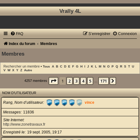
Vrally 4L
FAQ
S’enregistrer
Connexion
Index du forum
Membres
Membres
Rechercher un membre
•
Tous
A
B
C
D
E
F
G
H
I
J
K
L
M
N
O
P
Q
R
S
T
U
V
W
X
Y
Z
Autre
Page
1
sur
171
1
2
3
4
5
171
Suivante
4257 membres
…
NOM D’UTILISATEUR
Rang, Nom d’utilisateur
vince
Messages
11836
Site Internet
http://www.zonetravaux.fr
Enregistré le
19 sept. 2005, 19:17