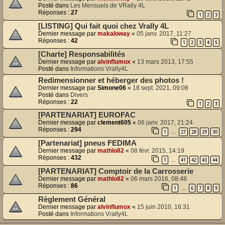
Posté dans
Les Mensuels de VRally 4L
Réponses :
27
1
2
3
[LISTING] Qui fait quoi chez Vrally 4L
Dernier message par
makaloway
«
05 janv. 2017, 11:27
Réponses :
42
1
2
3
4
5
[Charte] Responsabilités
Dernier message par
alvinflumox
«
13 mars 2013, 17:55
Posté dans
Informations Vrally4L
Redimensionner et héberger des photos !
Dernier message par
Simone06
«
18 sept. 2021, 09:08
Posté dans
Divers
Réponses :
22
1
2
3
[PARTENARIAT] EUROFAC
Dernier message par
clement605
«
06 janv. 2017, 21:24
Réponses :
294
1
27
28
29
30
…
[Partenariat] pneus FEDIMA
Dernier message par
mathlo82
«
08 févr. 2015, 14:19
Réponses :
432
1
41
42
43
44
…
[PARTENARIAT] Comptoir de la Carrosserie
Dernier message par
mathlo82
«
06 mars 2016, 08:48
Réponses :
86
1
6
7
8
9
…
Règlement Général
Dernier message par
alvinflumox
«
15 juin 2010, 16:31
Posté dans
Informations Vrally4L