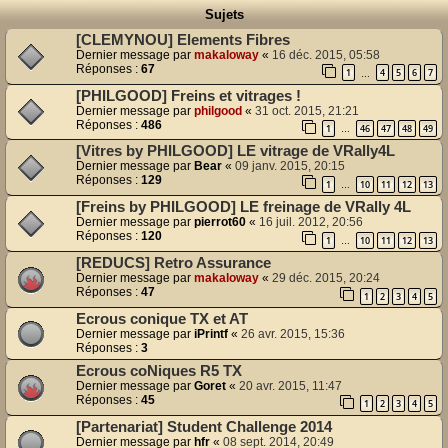
Sujets
[CLEMYNOU] Elements Fibres
Dernier message par
makaloway
«
16 déc. 2015, 05:58
Réponses :
67
1
4
5
6
7
…
[PHILGOOD] Freins et vitrages !
Dernier message par
philgood
«
31 oct. 2015, 21:21
Réponses :
486
1
46
47
48
49
…
[Vitres by PHILGOOD] LE vitrage de VRally4L
Dernier message par
Bear
«
09 janv. 2015, 20:15
Réponses :
129
1
10
11
12
13
…
[Freins by PHILGOOD] LE freinage de VRally 4L
Dernier message par
pierrot60
«
16 juil. 2012, 20:56
Réponses :
120
1
10
11
12
13
…
[REDUCS] Retro Assurance
Dernier message par
makaloway
«
29 déc. 2015, 20:24
Réponses :
47
1
2
3
4
5
Ecrous conique TX et AT
Dernier message par
iPrintf
«
26 avr. 2015, 15:36
Réponses :
3
Ecrous coNiques R5 TX
Dernier message par
Goret
«
20 avr. 2015, 11:47
Réponses :
45
1
2
3
4
5
[Partenariat] Student Challenge 2014
Dernier message par
hfr
«
08 sept. 2014, 20:49