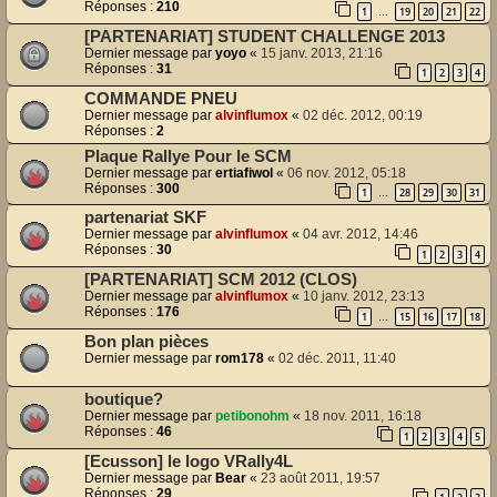
Réponses :
210
1
19
20
21
22
…
[PARTENARIAT] STUDENT CHALLENGE 2013
Dernier message par
yoyo
«
15 janv. 2013, 21:16
Réponses :
31
1
2
3
4
COMMANDE PNEU
Dernier message par
alvinflumox
«
02 déc. 2012, 00:19
Réponses :
2
Plaque Rallye Pour le SCM
Dernier message par
ertiafiwol
«
06 nov. 2012, 05:18
Réponses :
300
1
28
29
30
31
…
partenariat SKF
Dernier message par
alvinflumox
«
04 avr. 2012, 14:46
Réponses :
30
1
2
3
4
[PARTENARIAT] SCM 2012 (CLOS)
Dernier message par
alvinflumox
«
10 janv. 2012, 23:13
Réponses :
176
1
15
16
17
18
…
Bon plan pièces
Dernier message par
rom178
«
02 déc. 2011, 11:40
boutique?
Dernier message par
petibonohm
«
18 nov. 2011, 16:18
Réponses :
46
1
2
3
4
5
[Ecusson] le logo VRally4L
Dernier message par
Bear
«
23 août 2011, 19:57
Réponses :
29