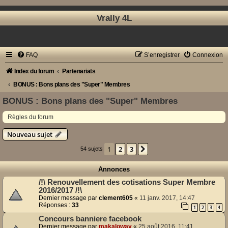
Vrally 4L
FAQ
S’enregistrer
Connexion
Index du forum
Partenariats
BONUS : Bons plans des "Super" Membres
BONUS : Bons plans des "Super" Membres
Règles du forum
Nouveau sujet
1
2
3
Suivante
54 sujets
Annonces
/!\ Renouvellement des cotisations Super Membre
2016/2017 /!\
Dernier message par
clement605
«
11 janv. 2017, 14:47
Réponses :
33
1
2
3
4
Concours banniere facebook
Dernier message par
makaloway
«
25 août 2016, 11:41