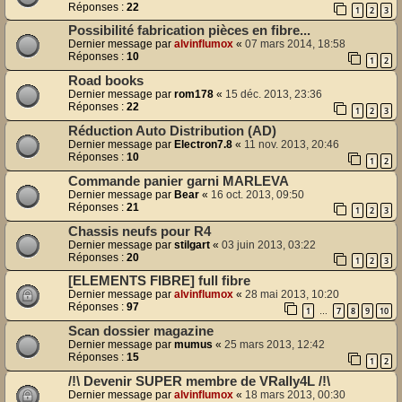
Réponses :
22
1
2
3
Possibilité fabrication pièces en fibre...
Dernier message par
alvinflumox
«
07 mars 2014, 18:58
Réponses :
10
1
2
Road books
Dernier message par
rom178
«
15 déc. 2013, 23:36
Réponses :
22
1
2
3
Réduction Auto Distribution (AD)
Dernier message par
Electron7.8
«
11 nov. 2013, 20:46
Réponses :
10
1
2
Commande panier garni MARLEVA
Dernier message par
Bear
«
16 oct. 2013, 09:50
Réponses :
21
1
2
3
Chassis neufs pour R4
Dernier message par
stilgart
«
03 juin 2013, 03:22
Réponses :
20
1
2
3
[ELEMENTS FIBRE] full fibre
Dernier message par
alvinflumox
«
28 mai 2013, 10:20
Réponses :
97
1
7
8
9
10
…
Scan dossier magazine
Dernier message par
mumus
«
25 mars 2013, 12:42
Réponses :
15
1
2
/!\ Devenir SUPER membre de VRally4L /!\
Dernier message par
alvinflumox
«
18 mars 2013, 00:30