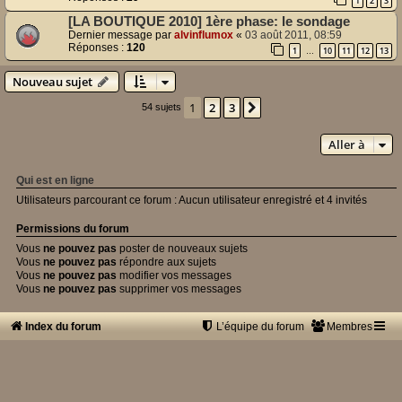
1
2
3
[LA BOUTIQUE 2010] 1ère phase: le sondage
Dernier message par
alvinflumox
«
03 août 2011, 08:59
Réponses :
120
1
10
11
12
13
…
Nouveau sujet
1
2
3
Suivante
54 sujets
Aller à
Qui est en ligne
Utilisateurs parcourant ce forum : Aucun utilisateur enregistré et 4 invités
Permissions du forum
Vous
ne pouvez pas
poster de nouveaux sujets
Vous
ne pouvez pas
répondre aux sujets
Vous
ne pouvez pas
modifier vos messages
Vous
ne pouvez pas
supprimer vos messages
Index du forum
L’équipe du forum
Membres