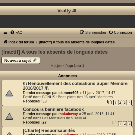
Vrally 4L
FAQ
S’enregistrer
Connexion
Index du forum
[Inactif] A tous les absents de longues dates
[Inactif] A tous les absents de longues dates
Nouveau sujet
4 sujets • Page
1
sur
1
Annonces
/!\ Renouvellement des cotisations Super Membre
2016/2017 /!\
Dernier message par
clement605
«
11 janv. 2017, 14:47
Posté dans
BONUS : Bons plans des "Super" Membres
Réponses :
33
1
2
3
4
Concours banniere facebook
Dernier message par
makaloway
«
25 août 2016, 11:41
Posté dans
Les Mensuels de VRally 4L
Réponses :
27
1
2
3
[Charte] Responsabilités
Dernier message par
alvinflumox
«
13 mars 2013, 17:55