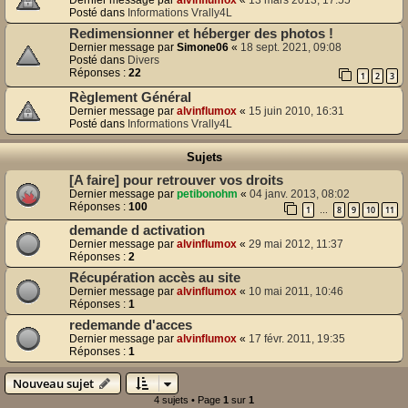
Posté dans
Informations Vrally4L
Redimensionner et héberger des photos !
Dernier message par
Simone06
«
18 sept. 2021, 09:08
Posté dans
Divers
Réponses :
22
1
2
3
Règlement Général
Dernier message par
alvinflumox
«
15 juin 2010, 16:31
Posté dans
Informations Vrally4L
Sujets
[A faire] pour retrouver vos droits
Dernier message par
petibonohm
«
04 janv. 2013, 08:02
Réponses :
100
1
8
9
10
11
…
demande d activation
Dernier message par
alvinflumox
«
29 mai 2012, 11:37
Réponses :
2
Récupération accès au site
Dernier message par
alvinflumox
«
10 mai 2011, 10:46
Réponses :
1
redemande d'acces
Dernier message par
alvinflumox
«
17 févr. 2011, 19:35
Réponses :
1
Nouveau sujet
4 sujets • Page
1
sur
1